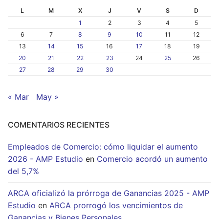
L
M
X
J
V
S
D
1
2
3
4
5
6
7
8
9
10
11
12
13
14
15
16
17
18
19
20
21
22
23
24
25
26
27
28
29
30
« Mar
May »
COMENTARIOS RECIENTES
Empleados de Comercio: cómo liquidar el aumento
2026 - AMP Estudio
en
Comercio acordó un aumento
del 5,7%
ARCA oficializó la prórroga de Ganancias 2025 - AMP
Estudio
en
ARCA prorrogó los vencimientos de
Ganancias y Bienes Personales