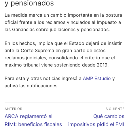
y pensionados
La medida marca un cambio importante en la postura
oficial frente a los reclamos vinculados al Impuesto a
las Ganancias sobre jubilaciones y pensionados.
En los hechos, implica que el Estado dejará de insistir
ante la Corte Suprema en gran parte de estos
reclamos judiciales, consolidando el criterio que el
máximo tribunal viene sosteniendo desde 2019.
Para esta y otras noticias ingresá a
AMP Estudio
y
activá las notificaciones.
Navegación
ANTERIOR
SIGUIENTE
de
Entrada
Entrada
ARCA reglamentó el
Qué cambios
entradas
anterior:
siguiente:
RIMI: beneficios fiscales
impositivos pidió el FMI