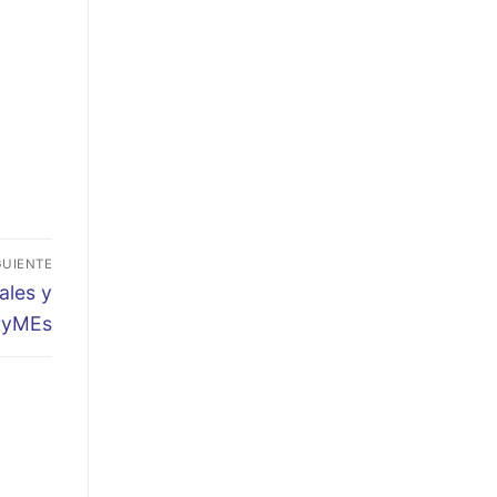
GUIENTE
ales y
 PyMEs