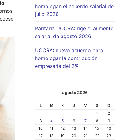
io
homologan el acuerdo salarial de
tornos
julio 2026
acceso
Paritaria UOCRA: rige el aumento
salarial de agosto 2026
UOCRA: nuevo acuerdo para
homologar la contribución
empresaria del 2%
agosto 2026
L
M
X
J
V
S
D
1
2
3
4
5
6
7
8
9
10
11
12
13
14
15
16
17
18
19
20
21
22
23