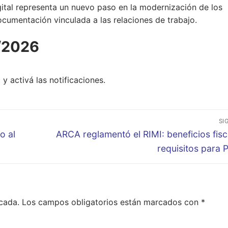
gital representa un nuevo paso en la modernización de los
documentación vinculada a las relaciones de trabajo.
/2026
o
y activá las notificaciones.
SI
Entrada
o al
ARCA reglamentó el RIMI: beneficios fisc
siguiente:
requisitos para
cada.
Los campos obligatorios están marcados con
*