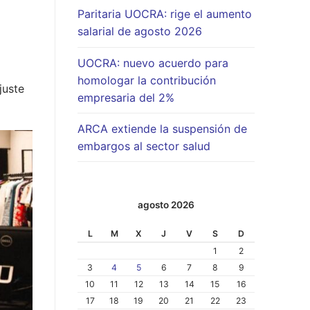
Paritaria UOCRA: rige el aumento
salarial de agosto 2026
UOCRA: nuevo acuerdo para
homologar la contribución
juste
empresaria del 2%
ARCA extiende la suspensión de
embargos al sector salud
agosto 2026
L
M
X
J
V
S
D
1
2
3
4
5
6
7
8
9
10
11
12
13
14
15
16
17
18
19
20
21
22
23