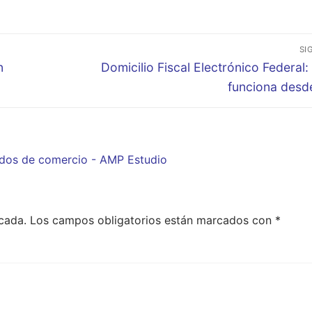
SI
Entrada
n
Domicilio Fiscal Electrónico Federal
siguiente:
funciona desde
ados de comercio - AMP Estudio
cada.
Los campos obligatorios están marcados con
*