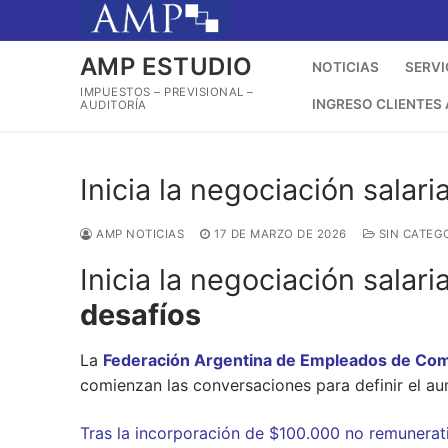
Ir
al
contenido
AMP ESTUDIO
NOTICIAS
SERVI
IMPUESTOS – PREVISIONAL –
INGRESO CLIENTES
AUDITORÍA
Inicia la negociación salar
AMP NOTICIAS
17 DE MARZO DE 2026
SIN CATEG
Inicia la negociación salar
desafíos
La
Federación Argentina de Empleados de Come
comienzan las conversaciones para definir el au
Tras la incorporación de $100.000 no remunerativ