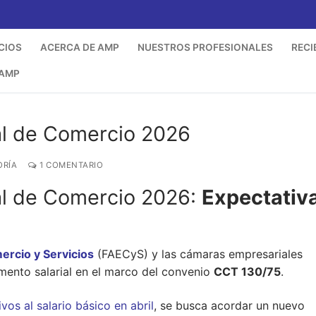
CIOS
ACERCA DE AMP
NUESTROS PROFESIONALES
RECI
 AMP
ial de Comercio 2026
ORÍA
1 COMENTARIO
ial de Comercio 2026:
Expectativ
rcio y Servicios
(FAECyS) y las cámaras empresariales
mento salarial en el marco del convenio
CCT 130/75
.
os al salario básico en abril
, se busca acordar un nuevo