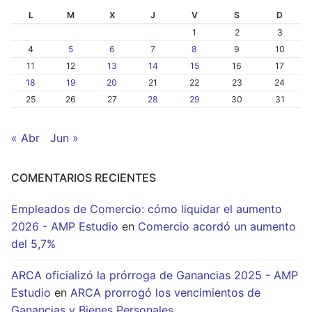
L
M
X
J
V
S
D
1
2
3
4
5
6
7
8
9
10
11
12
13
14
15
16
17
18
19
20
21
22
23
24
25
26
27
28
29
30
31
« Abr
Jun »
COMENTARIOS RECIENTES
Empleados de Comercio: cómo liquidar el aumento
2026 - AMP Estudio
en
Comercio acordó un aumento
del 5,7%
ARCA oficializó la prórroga de Ganancias 2025 - AMP
Estudio
en
ARCA prorrogó los vencimientos de
Ganancias y Bienes Personales