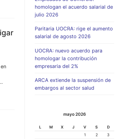
homologan el acuerdo salarial de
julio 2026
Paritaria UOCRA: rige el aumento
igar
salarial de agosto 2026
UOCRA: nuevo acuerdo para
homologar la contribución
empresaria del 2%
 en
ARCA extiende la suspensión de
o…
embargos al sector salud
mayo 2026
L
M
X
J
V
S
D
1
2
3