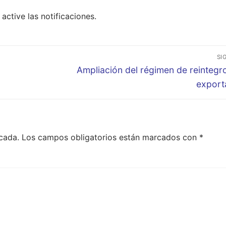
active las notificaciones.
SI
Entrada
Ampliación del régimen de reintegr
siguiente:
export
cada.
Los campos obligatorios están marcados con
*