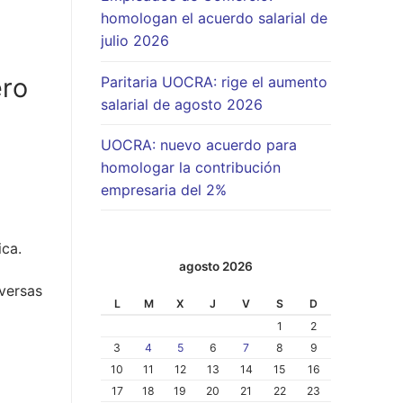
homologan el acuerdo salarial de
julio 2026
ero
Paritaria UOCRA: rige el aumento
salarial de agosto 2026
UOCRA: nuevo acuerdo para
homologar la contribución
empresaria del 2%
ica.
agosto 2026
iversas
L
M
X
J
V
S
D
1
2
3
4
5
6
7
8
9
10
11
12
13
14
15
16
17
18
19
20
21
22
23