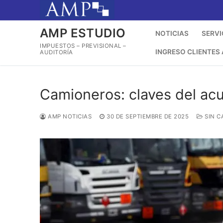
Ir
al
contenido
AMP ESTUDIO
NOTICIAS
SERVI
IMPUESTOS – PREVISIONAL –
INGRESO CLIENTES
AUDITORÍA
Camioneros: claves del acu
AMP NOTICIAS
30 DE SEPTIEMBRE DE 2025
SIN C