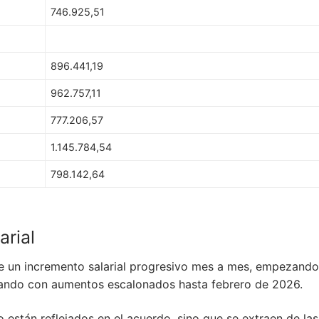
746.925,51
896.441,19
962.757,11
777.206,57
1.145.784,54
798.142,64
arial
lece un incremento salarial progresivo mes a mes, empezando
uando con aumentos escalonados hasta febrero de 2026.
 están reflejados en el acuerdo, sino que se extraen de las