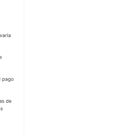
varía
e
l pago
as de
ás