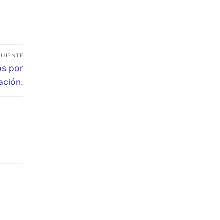
GUIENTE
os por
ación.