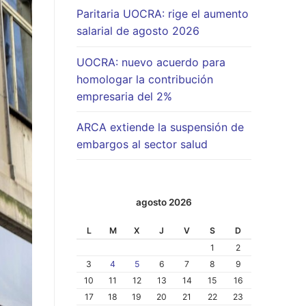
Paritaria UOCRA: rige el aumento
salarial de agosto 2026
UOCRA: nuevo acuerdo para
homologar la contribución
empresaria del 2%
ARCA extiende la suspensión de
embargos al sector salud
agosto 2026
L
M
X
J
V
S
D
1
2
3
4
5
6
7
8
9
10
11
12
13
14
15
16
17
18
19
20
21
22
23