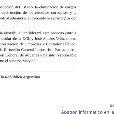
SI
Entrada
Apagón informático en la