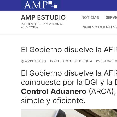
Ir
al
contenido
AMP ESTUDIO
NOTICIAS
SERVI
IMPUESTOS – PREVISIONAL –
INGRESO CLIENTES
AUDITORÍA
El Gobierno disuelve la AF
AMPESTUDIO
21 DE OCTUBRE DE 2024
SIN CATE
El Gobierno disuelve la AF
compuesto por la DGI y la 
Control Aduanero
(ARCA), 
simple y eficiente.