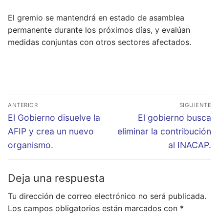
El gremio se mantendrá en estado de asamblea
permanente durante los próximos días, y evalúan
medidas conjuntas con otros sectores afectados.
Navegación
ANTERIOR
SIGUIENTE
de
Entrada
Entrada
El Gobierno disuelve la
El gobierno busca
entradas
anterior:
siguiente:
AFIP y crea un nuevo
eliminar la contribución
organismo.
al INACAP.
Deja una respuesta
Tu dirección de correo electrónico no será publicada.
Los campos obligatorios están marcados con
*