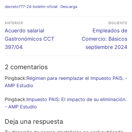
decreto777-24-boletin-oficial
Descarga
Navegación
ANTERIOR
SIGUIENTE
de
Entrada
Entrada
Acuerdo salarial
Empleados de
entradas
anterior:
siguiente:
Gastronómicos CCT
Comercio: Básicos
397/04.
septiembre 2024
2 comentarios
Pingback:
Régimen para reemplazar el Impuesto PAIS. -
AMP Estudio
Pingback:
Impuesto PAIS: El impacto de su eliminación.
- AMP Estudio
Deja una respuesta