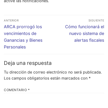
active las notificaciones.
Navegación
ANTERIOR
SIGUIENTE
de
Entrada
Entrada
ARCA prorrogó los
Cómo funcionará el
entradas
anterior:
siguiente:
vencimientos de
nuevo sistema de
Ganancias y Bienes
alertas fiscales
Personales
Deja una respuesta
Tu dirección de correo electrónico no será publicada.
Los campos obligatorios están marcados con
*
COMENTARIO
*