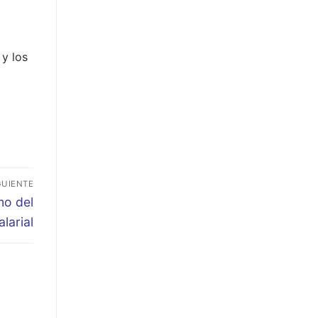
y los
GUIENTE
mo del
larial