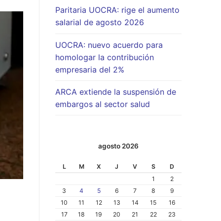
Paritaria UOCRA: rige el aumento
salarial de agosto 2026
UOCRA: nuevo acuerdo para
homologar la contribución
empresaria del 2%
ARCA extiende la suspensión de
embargos al sector salud
agosto 2026
L
M
X
J
V
S
D
1
2
3
4
5
6
7
8
9
10
11
12
13
14
15
16
17
18
19
20
21
22
23