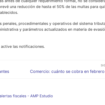
as antes de cualquier requerimiento formal, no se consider
prevé una reducción de hasta el 50% de las multas para qu
tablecidos.
 penales, procedimentales y operativos del sistema tributa
nistrativa y parámetros actualizados en materia de evasió
active las notificaciones.
SI
Entrada
antes
Comercio: cuánto se cobra en febrer
siguiente:
lertas fiscales - AMP Estudio