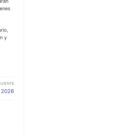
arán
ienes
rio,
n y
GUIENTE
o 2026