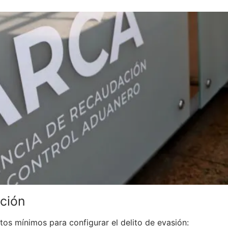
pción
tos mínimos para configurar el delito de evasión: