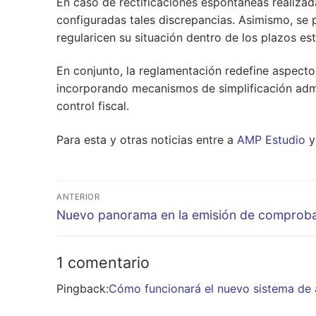
En caso de rectificaciones espontáneas realizad
configuradas tales discrepancias. Asimismo, se 
regularicen su situación dentro de los plazos es
En conjunto, la reglamentación redefine aspectos
incorporando mecanismos de simplificación admi
control fiscal.
Para esta y otras noticias entre a
AMP Estudio
y 
Navegación
ANTERIOR
de
Entrada
Nuevo panorama en la emisión de comprob
anterior:
entradas
1 comentario
Pingback:
Cómo funcionará el nuevo sistema de a