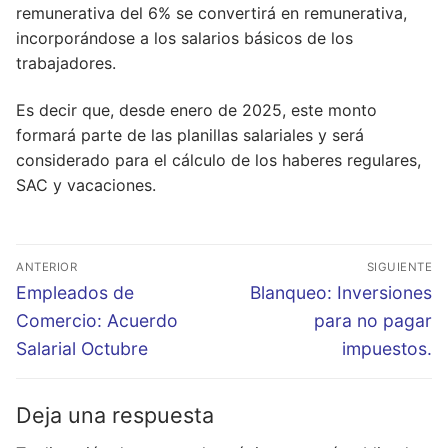
remunerativa del 6% se convertirá en remunerativa,
incorporándose a los salarios básicos de los
trabajadores.
Es decir que, desde enero de 2025, este monto
formará parte de las planillas salariales y será
considerado para el cálculo de los haberes regulares,
SAC y vacaciones.
Navegación
ANTERIOR
SIGUIENTE
de
Entrada
Entrada
Empleados de
Blanqueo: Inversiones
entradas
anterior:
siguiente:
Comercio: Acuerdo
para no pagar
Salarial Octubre
impuestos.
Deja una respuesta