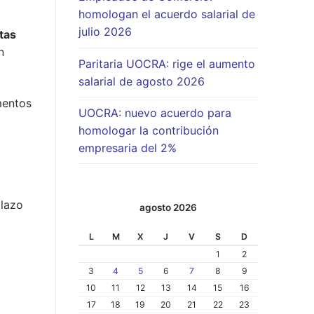
homologan el acuerdo salarial de
julio 2026
tas
n
Paritaria UOCRA: rige el aumento
salarial de agosto 2026
mentos
UOCRA: nuevo acuerdo para
homologar la contribución
empresaria del 2%
plazo
agosto 2026
L
M
X
J
V
S
D
1
2
3
4
5
6
7
8
9
10
11
12
13
14
15
16
17
18
19
20
21
22
23