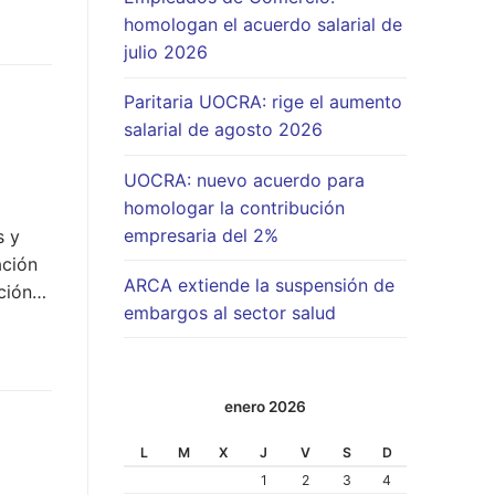
homologan el acuerdo salarial de
julio 2026
Paritaria UOCRA: rige el aumento
salarial de agosto 2026
UOCRA: nuevo acuerdo para
homologar la contribución
empresaria del 2%
s y
ación
ARCA extiende la suspensión de
ación…
embargos al sector salud
enero 2026
L
M
X
J
V
S
D
1
2
3
4