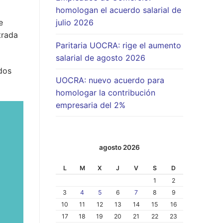
homologan el acuerdo salarial de
e
julio 2026
trada
Paritaria UOCRA: rige el aumento
salarial de agosto 2026
dos
UOCRA: nuevo acuerdo para
homologar la contribución
empresaria del 2%
agosto 2026
L
M
X
J
V
S
D
1
2
3
4
5
6
7
8
9
10
11
12
13
14
15
16
17
18
19
20
21
22
23