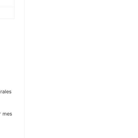
rales
er mes