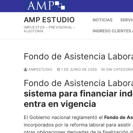
Ir
al
contenido
AMP ESTUDIO
NOTICIAS
SERVI
IMPUESTOS – PREVISIONAL –
INGRESO CLIENTES
AUDITORÍA
Fondo de Asistencia Labora
AMPESTUDIO
1 DE JUNIO DE 2026
SIN CATEGORÍ
Fondo de Asistencia Labor
sistema para financiar in
entra en vigencia
El Gobierno nacional reglamentó el
Fondo de As
incorporados por la reforma laboral para asisti
otras obligaciones derivadas de la finalización d