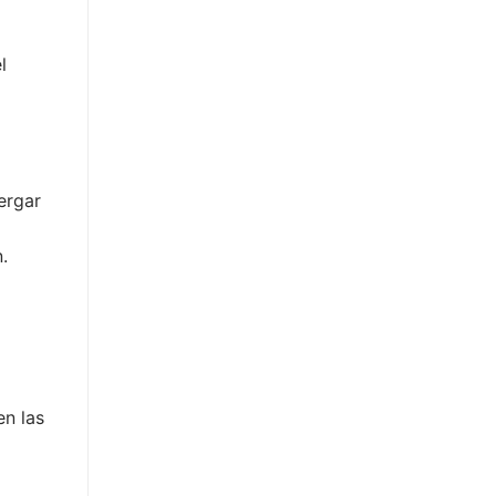
l
ergar
.
en las