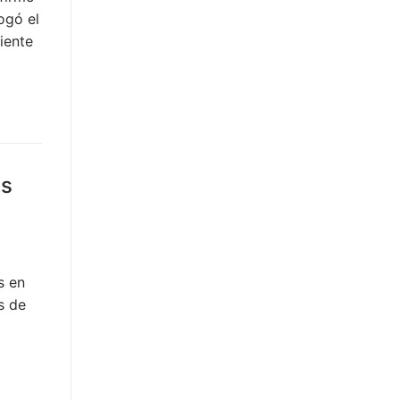
ogó el
iente
es
s en
s de