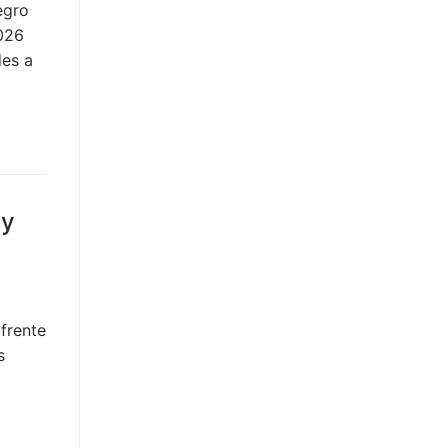
egro
2026
des a
ey
 frente
s