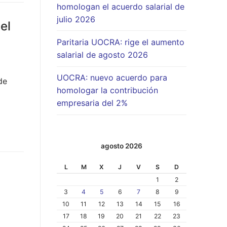
homologan el acuerdo salarial de
julio 2026
el
Paritaria UOCRA: rige el aumento
salarial de agosto 2026
UOCRA: nuevo acuerdo para
de
homologar la contribución
empresaria del 2%
agosto 2026
L
M
X
J
V
S
D
e
1
2
3
4
5
6
7
8
9
10
11
12
13
14
15
16
17
18
19
20
21
22
23