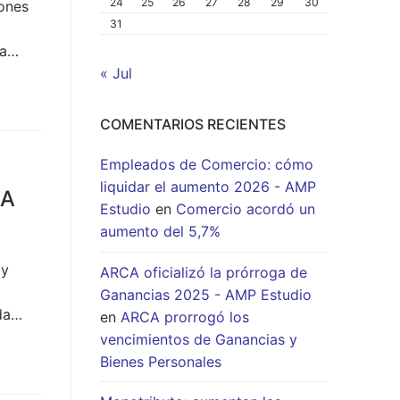
24
25
26
27
28
29
30
iones
31
la…
« Jul
COMENTARIOS RECIENTES
Empleados de Comercio: cómo
liquidar el aumento 2026 - AMP
CA
Estudio
en
Comercio acordó un
aumento del 5,7%
 y
ARCA oficializó la prórroga de
Ganancias 2025 - AMP Estudio
ada…
en
ARCA prorrogó los
vencimientos de Ganancias y
Bienes Personales