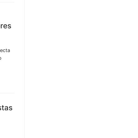
ores
fecta
o
stas